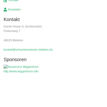
Kontakt
Anmelden
Kontakt
Daniel Grave (1.Vorsitzender)
Finkenweg 7
48629 Metelen
kontakt@schuetzenverein-metelen.de
Sponsoren
http://www.wiggenhorn.info
Copyright 2020· Allgemeiner Bürgerschützenverein Metelen 1907 e.V.